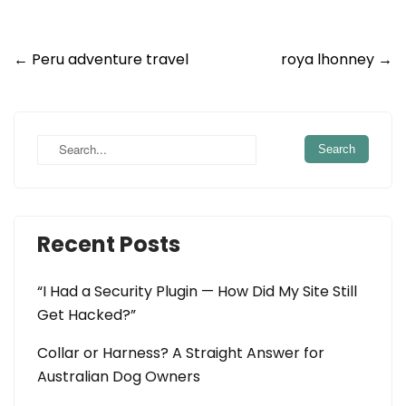
Post
←
Peru adventure travel
roya lhonney
→
navigation
Recent Posts
“I Had a Security Plugin — How Did My Site Still
Get Hacked?”
Collar or Harness? A Straight Answer for
Australian Dog Owners