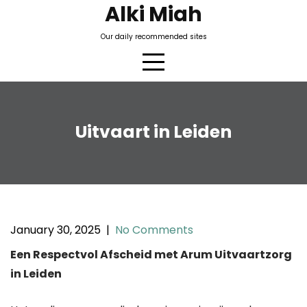
Skip
Alki Miah
to
Our daily recommended sites
content
Uitvaart in Leiden
January 30, 2025
|
No Comments
Een Respectvol Afscheid met Arum Uitvaartzorg
in Leiden