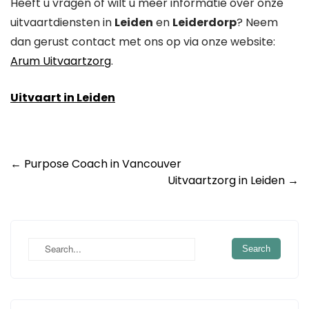
Heeft u vragen of wilt u meer informatie over onze
uitvaartdiensten in
Leiden
en
Leiderdorp
? Neem
dan gerust contact met ons op via onze website:
Arum Uitvaartzorg
.
Uitvaart in Leiden
Post
←
Purpose Coach in Vancouver
Uitvaartzorg in Leiden
→
navigation